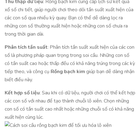
Thu thập dữ liệu
: Rồng bạch kim cung cấp lịch sử kết quả
xổ số chi tiết, giúp người chơi theo dõi tần suất xuất hiện của
các con số qua nhiều kỳ quay. Bạn có thể dễ dàng lọc ra
những con số thường xuất hiện hoặc những con số chưa ra
trong thời gian dài.
Phân tích tần suất
: Phân tích tần suất xuất hiện của các con
số là phương pháp quan trọng trong soi cầu. Những con số
có tần suất cao hoặc thấp đều có khả năng trúng trong các kỳ
tiếp theo, và công cụ
Rồng bạch kim
giúp bạn dễ dàng nhận
biết điều này.
Kết hợp số liệu
: Sau khi có dữ liệu, người chơi có thể kết hợp
các con số với nhau để tạo thành chuỗi lô xiên. Chọn những
con số có tần suất cao nhất hoặc những chuỗi số có khả năng
xuất hiện cùng lúc.