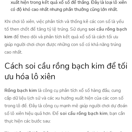
xuất hiện trong kết quả xổ số để thắng. Đây là loại lô xiên
có độ khó cao nhất nhưng phần thưởng cũng lớn nhất.
Khi chơi lô xiên, việc phân tích và thống kê các con số là yếu
tố then chốt để tăng tỷ lệ trúng. Sử dụng
soi cầu rồng bạch
kim
để theo dõi và phân tích kết quả xổ số là cách tối ưu
giúp người chơi chọn được những con số có khả năng trúng
cao nhất.
Cách soi cầu rồng bạch kim để tối
ưu hóa lô xiên
Rồng bạch kim
là công cụ phân tích xổ số hàng đầu, cung
cấp dữ liệu lịch sử và các xu hướng xuất hiện của các con số
trong lô đề. Đây là công cụ mạnh mẽ giúp người chơi dự đoán
số lô xiên hiệu quả hơn. Để
soi cầu rồng bạch kim
, bạn cần
thực hiện các bước sau: