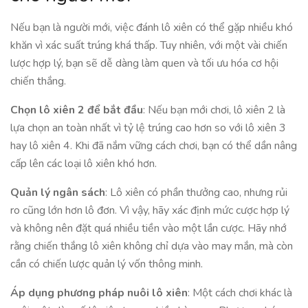
Nếu bạn là người mới, việc đánh lô xiên có thể gặp nhiều khó
khăn vì xác suất trúng khá thấp. Tuy nhiên, với một vài chiến
lược hợp lý, bạn sẽ dễ dàng làm quen và tối ưu hóa cơ hội
chiến thắng.
Chọn lô xiên 2 để bắt đầu
: Nếu bạn mới chơi, lô xiên 2 là
lựa chọn an toàn nhất vì tỷ lệ trúng cao hơn so với lô xiên 3
hay lô xiên 4. Khi đã nắm vững cách chơi, bạn có thể dần nâng
cấp lên các loại lô xiên khó hơn.
Quản lý ngân sách
: Lô xiên có phần thưởng cao, nhưng rủi
ro cũng lớn hơn lô đơn. Vì vậy, hãy xác định mức cược hợp lý
và không nên đặt quá nhiều tiền vào một lần cược. Hãy nhớ
rằng chiến thắng lô xiên không chỉ dựa vào may mắn, mà còn
cần có chiến lược quản lý vốn thông minh.
Áp dụng phương pháp nuôi lô xiên
: Một cách chơi khác là