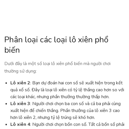
Phân loại các loại lô xiên phổ
biến
Dưới đây là một số loại lô xiên phổ biến mà người chơi
thường sử dụng:
Lô xiên 2
: Bạn dự đoán hai con số sẽ xuất hiện trong kết
quả xổ số. Đây là loại lô xiên có tỷ lệ thắng cao hơn so với
các loại khác, nhưng phần thưởng thường thấp hơn.
Lô xiên 3
: Người chơi chọn ba con số và cả ba phải cùng
xuất hiện để chiến thắng. Phần thưởng của lô xiên 3 cao
hơn lô xiên 2, nhưng tỷ lệ trúng sẽ khó hơn.
Lô xiên 4
: Người chơi chọn bốn con số. Tất cả bốn số phải