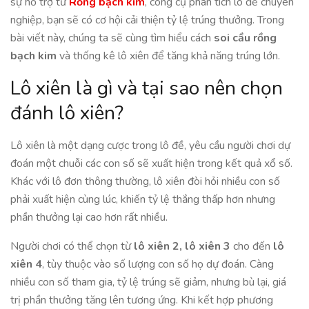
sự hỗ trợ từ
Rồng bạch kim
, công cụ phân tích lô đề chuyên
nghiệp, bạn sẽ có cơ hội cải thiện tỷ lệ trúng thưởng. Trong
bài viết này, chúng ta sẽ cùng tìm hiểu cách
soi cầu rồng
bạch kim
và thống kê lô xiên để tăng khả năng trúng lớn.
Lô xiên là gì và tại sao nên chọn
đánh lô xiên?
Lô xiên là một dạng cược trong lô đề, yêu cầu người chơi dự
đoán một chuỗi các con số sẽ xuất hiện trong kết quả xổ số.
Khác với lô đơn thông thường, lô xiên đòi hỏi nhiều con số
phải xuất hiện cùng lúc, khiến tỷ lệ thắng thấp hơn nhưng
phần thưởng lại cao hơn rất nhiều.
Người chơi có thể chọn từ
lô xiên 2, lô xiên 3
cho đến
lô
xiên 4
, tùy thuộc vào số lượng con số họ dự đoán. Càng
nhiều con số tham gia, tỷ lệ trúng sẽ giảm, nhưng bù lại, giá
trị phần thưởng tăng lên tương ứng. Khi kết hợp phương