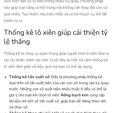
nuôi một dàn số lô xiên trong nhiều kỳ quay. Phương pháp
này giúp bạn tăng cơ hội trúng mà không cần thay đổi con số
quá nhiều. Tuy nhiên, hãy kiên nhẫn và có kế hoạch cụ thể để
tránh rủi ro.
Thống kê lô xiên giúp cải thiện tỷ
lệ thắng
Thống kê là công cụ quan trọng giúp người chơi lô xiên đưa ra
các dự đoán chính xác hơn. Dưới đây là một số cách thống kê
lô xiên đơn giản và hiệu quả mà bạn có thể áp dụng:
Thống kê tần suất số
: Đây là phương pháp thống kê
dựa trên số lần xuất hiện của các con số trong các kỳ quay
trước. Những con số xuất hiện nhiều hoặc ít đều có thể là
gợi ý cho bạn khi chọn lô xiên.
Rồng bạch kim
cung cấp
dữ liệu chi tiết về tần suất số, giúp bạn dễ dàng theo dõi
và chọn số.