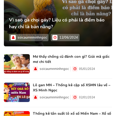
Vì sao gà chọi gáy? Liệu có phải là điềm báo
hay chỉ là bản năng?
soicaumnminhngoc
12/06/2024
Mơ thấy chồng cũ đánh con gì? Giải mã giấc
mơ chi tiết
soicaumnminhngoc
05/01/2024
Lô gan MN – Thống kê cặp số XSMN lâu về –
XS Minh Ngọc
soicaumnminhngoc
02/01/2024
Thống kê tần suất lô xổ số Miền Nam – Xổ số