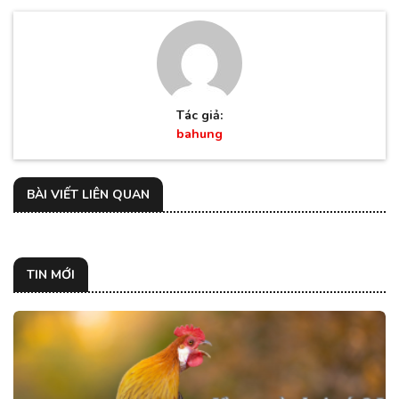
Tác giả:
bahung
BÀI VIẾT LIÊN QUAN
TIN MỚI