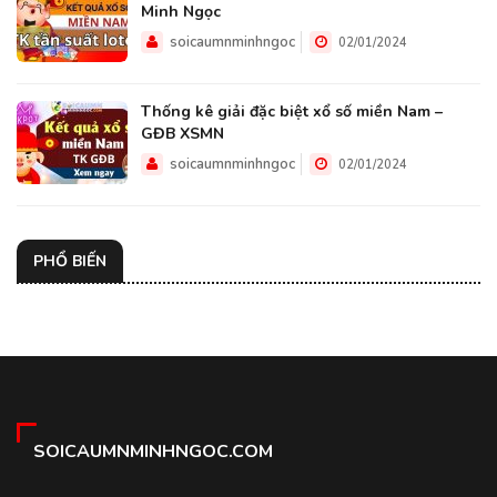
Minh Ngọc
soicaumnminhngoc
02/01/2024
Thống kê giải đặc biệt xổ số miền Nam –
GĐB XSMN
soicaumnminhngoc
02/01/2024
PHỔ BIẾN
SOICAUMNMINHNGOC.COM