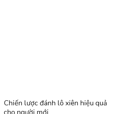
Chiến lược đánh lô xiên hiệu quả
cho người mới