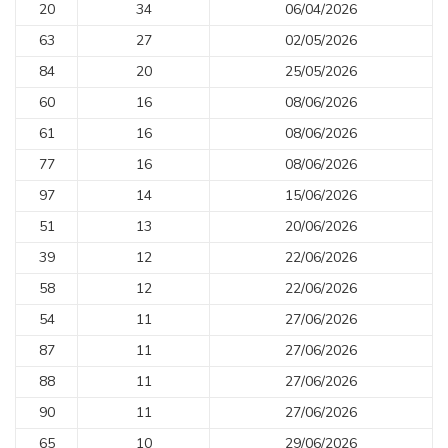
20
34
06/04/2026
63
27
02/05/2026
84
20
25/05/2026
60
16
08/06/2026
61
16
08/06/2026
77
16
08/06/2026
97
14
15/06/2026
51
13
20/06/2026
39
12
22/06/2026
58
12
22/06/2026
54
11
27/06/2026
87
11
27/06/2026
88
11
27/06/2026
90
11
27/06/2026
65
10
29/06/2026