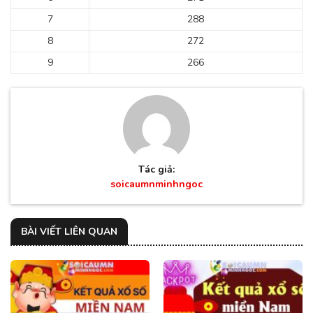
7
288
8
272
9
266
Tác giả:
soicaumnminhngoc
BÀI VIẾT LIÊN QUAN