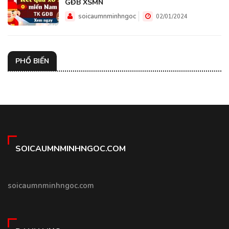
GĐB XSMN
soicaumnminhngoc
02/01/2024
PHỔ BIẾN
SOICAUMNMINHNGOC.COM
soicaumnminhngoc.com