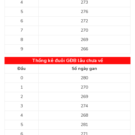
4
273
5
276
6
272
7
270
8
269
9
266
Thống kê đuôi GĐB lâu chưa về
Đầu
Số ngày gan
0
280
1
270
2
269
3
274
4
268
5
281
6
271