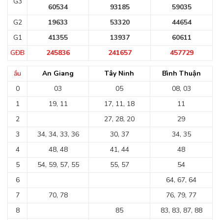
G3
60534
93185
59035
G2
19633
53320
44654
G1
41355
13937
60611
GĐB
245836
241657
457729
ầu
An Giang
Tây Ninh
Bình Thuận
0
03
05
08, 03
1
19, 11
17, 11, 18
11
2
27, 28, 20
29
3
34, 34, 33, 36
30, 37
34, 35
4
48, 48
41, 44
48
5
54, 59, 57, 55
55, 57
54
6
64, 67, 64
7
70, 78
76, 79, 77
8
85
83, 83, 87, 88