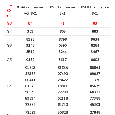
06-
XSAG - Loại vé:
XSTN - Loại vé:
XSBTH - Loại vé:
08
AG-8K1
8K1
8K1
2026
G8
54
41
83
G7
303
805
883
8395
8796
9634
G6
3148
0590
8264
8519
5244
3467
G5
0159
3617
0608
01893
81655
06864
82357
07490
09087
00411
28427
11376
G4
63070
18811
85679
98348
72294
68377
59534
02118
77388
22978
63730
45303
72093
50828
27848