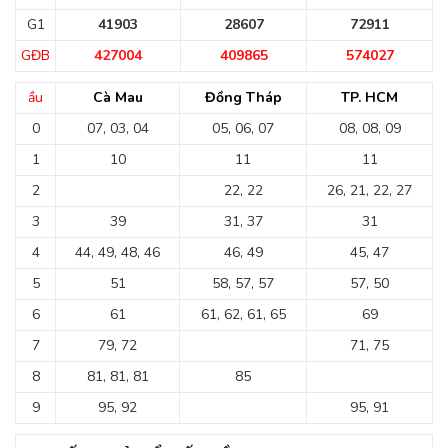
G1
41903
28607
72911
GĐB
427004
409865
574027
ầu
Cà Mau
Đồng Tháp
TP. HCM
0
07, 03, 04
05, 06, 07
08, 08, 09
1
10
11
11
2
22, 22
26, 21, 22, 27
3
39
31, 37
31
4
44, 49, 48, 46
46, 49
45, 47
5
51
58, 57, 57
57, 50
6
61
61, 62, 61, 65
69
7
79, 72
71, 75
8
81, 81, 81
85
9
95, 92
95, 91