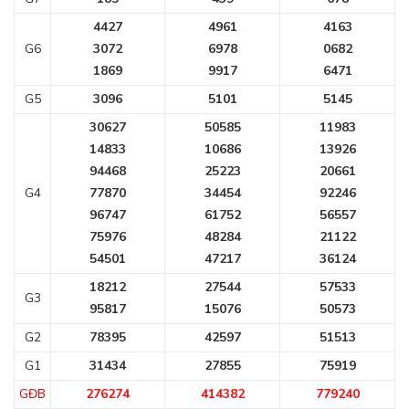
4427
4961
4163
G6
3072
6978
0682
1869
9917
6471
G5
3096
5101
5145
30627
50585
11983
14833
10686
13926
94468
25223
20661
G4
77870
34454
92246
96747
61752
56557
75976
48284
21122
54501
47217
36124
18212
27544
57533
G3
95817
15076
50573
G2
78395
42597
51513
G1
31434
27855
75919
GĐB
276274
414382
779240