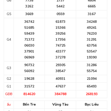
G6
7738
2737
4804
3262
5442
6665
G5
3669
0559
3167
36742
61873
34248
51685
15366
49241
59439
39256
76230
G4
71372
17356
31291
06030
74725
63756
37901
43377
53547
06969
37278
19390
90732
29305
31286
G3
56092
38547
55754
G2
19628
40931
21094
G1
31572
47637
65493
GĐB
814620
384788
268193
ầu
Bến Tre
Vũng Tàu
Bạc Liêu