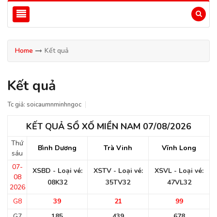
Home
Kết quả
Kết quả
Tc giả:
soicaumnminhngoc
KẾT QUẢ SỔ XỐ MIỀN NAM 07/08/2026
Thứ
Bình Dương
Trà Vinh
Vĩnh Long
sáu
07-
XSBD - Loại vé:
XSTV - Loại vé:
XSVL - Loại vé:
08
08K32
35TV32
47VL32
2026
G8
39
21
99
G7
185
439
678