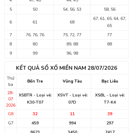
4
47, 48
44, 45
5
50
54, 56, 53
58, 56
67, 61, 65, 64, 67,
6
61
68
65
7
76, 76, 76
75, 72, 77
77
8
80
89, 88
88
9
99
96, 98
KẾT QUẢ SỔ XỐ MIỀN NAM 28/07/2026
Thứ
Bến Tre
Vũng Tàu
Bạc Liêu
ba
28-
XSBTR - Loại vé:
XSVT - Loại vé:
XSBL - Loại vé:
07
K30-T07
07D
T7-K4
2026
G8
32
11
39
G7
459
994
297
8623
3450
7417