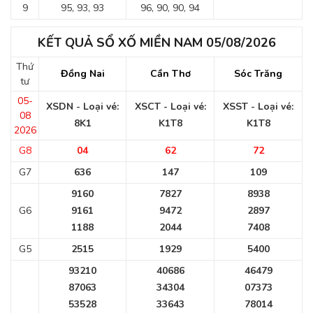
9
95, 93, 93
96, 90, 90, 94
KẾT QUẢ SỔ XỐ MIỀN NAM 05/08/2026
Thứ
Đồng Nai
Cần Thơ
Sóc Trăng
tư
05-
XSDN - Loại vé:
XSCT - Loại vé:
XSST - Loại vé:
08
8K1
K1T8
K1T8
2026
G8
04
62
72
G7
636
147
109
9160
7827
8938
G6
9161
9472
2897
1188
2044
7408
G5
2515
1929
5400
93210
40686
46479
87063
34304
07373
53528
33643
78014