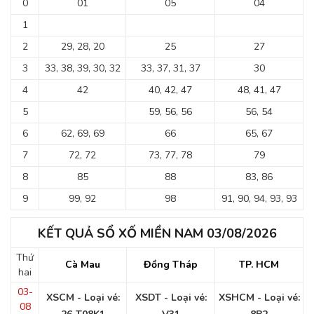
0
01
05
04
1
2
29, 28, 20
25
27
3
33, 38, 39, 30, 32
33, 37, 31, 37
30
4
42
40, 42, 47
48, 41, 47
5
59, 56, 56
56, 54
6
62, 69, 69
66
65, 67
7
72, 72
73, 77, 78
79
8
85
88
83, 86
9
99, 92
98
91, 90, 94, 93, 93
KẾT QUẢ SỔ XỐ MIỀN NAM 03/08/2026
Thứ
Cà Mau
Đồng Tháp
TP. HCM
hai
03-
XSCM - Loại vé:
XSDT - Loại vé:
XSHCM - Loại vé:
08