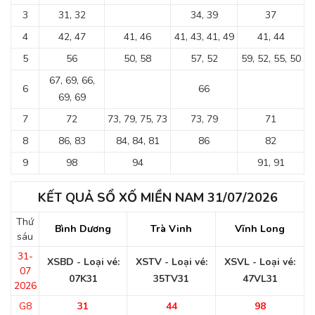
3
31, 32
34, 39
37
4
42, 47
41, 46
41, 43, 41, 49
41, 44
5
56
50, 58
57, 52
59, 52, 55, 50
67, 69, 66,
6
66
69, 69
7
72
73, 79, 75, 73
73, 79
71
8
86, 83
84, 84, 81
86
82
9
98
94
91, 91
KẾT QUẢ SỔ XỐ MIỀN NAM 31/07/2026
Thứ
Bình Dương
Trà Vinh
Vĩnh Long
sáu
31-
XSBD - Loại vé:
XSTV - Loại vé:
XSVL - Loại vé:
07
07K31
35TV31
47VL31
2026
G8
31
44
98