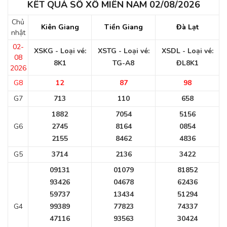
KẾT QUẢ SỔ XỐ MIỀN NAM 02/08/2026
Chủ
Kiên Giang
Tiền Giang
Đà Lạt
nhật
02-
XSKG - Loại vé:
XSTG - Loại vé:
XSDL - Loại vé:
08
8K1
TG-A8
ĐL8K1
2026
G8
12
87
98
G7
713
110
658
1882
7054
5156
G6
2745
8164
0854
2155
8462
4836
G5
3714
2136
3422
09131
01079
81852
93426
04678
62436
59737
13434
51294
G4
99389
77823
74337
47116
93563
30424