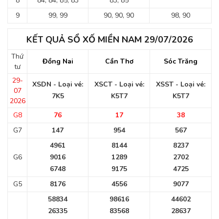
8
84, 84, 85, 83
83, 85
9
99, 99
90, 90, 90
98, 90
KẾT QUẢ SỔ XỐ MIỀN NAM 29/07/2026
Thứ
Đồng Nai
Cần Thơ
Sóc Trăng
tư
29-
XSDN - Loại vé:
XSCT - Loại vé:
XSST - Loại vé:
07
7K5
K5T7
K5T7
2026
G8
76
17
38
G7
147
954
567
4961
8144
8237
G6
9016
1289
2702
6748
9175
4725
G5
8176
4556
9077
58834
98616
44602
26335
83568
28637