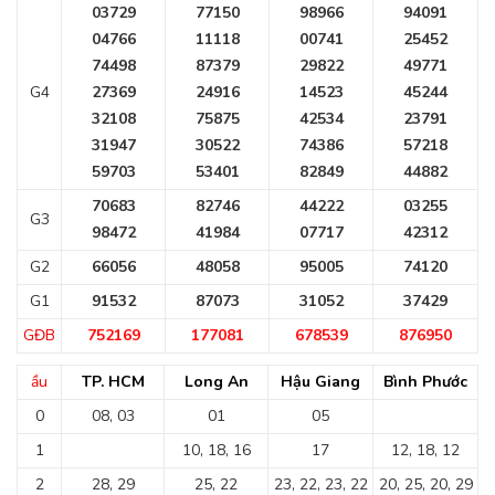
03729
77150
98966
94091
04766
11118
00741
25452
74498
87379
29822
49771
G4
27369
24916
14523
45244
32108
75875
42534
23791
31947
30522
74386
57218
59703
53401
82849
44882
70683
82746
44222
03255
G3
98472
41984
07717
42312
G2
66056
48058
95005
74120
G1
91532
87073
31052
37429
GĐB
752169
177081
678539
876950
ầu
TP. HCM
Long An
Hậu Giang
Bình Phước
0
08, 03
01
05
1
10, 18, 16
17
12, 18, 12
2
28, 29
25, 22
23, 22, 23, 22
20, 25, 20, 29