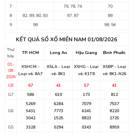
7
79, 78, 74
70
8
82, 89, 80, 83
87, 87
88
9
98
98, 94
KẾT QUẢ SỔ XỐ MIỀN NAM 01/08/2026
Thứ
TP. HCM
Long An
Hậu Giang
Bình Phước
bảy
01-
XSHCM -
XSLA - Loại
XSHG - Loại
XSBP - Loại
08
Loại vé: 8A7
vé: 8K1
vé: K1T8
vé: 8K1-N26
2026
G8
67
41
57
41
G7
586
610
173
812
5269
6284
7079
7537
G6
5431
7773
6241
8220
3042
1525
8823
2725
G5
3328
0294
0343
8959