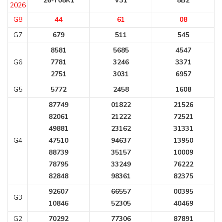
26-T08K1
V31
8B2
2026
G8
44
61
08
G7
679
511
545
8581
5685
4547
G6
7781
3246
3371
2751
3031
6957
G5
5772
2458
1608
87749
01822
21526
82061
21222
72521
49881
23162
31331
G4
47510
94637
13950
88739
35157
10009
78795
33249
76222
82848
98361
82375
92607
66557
00395
G3
10846
52305
40469
G2
70292
77306
87891