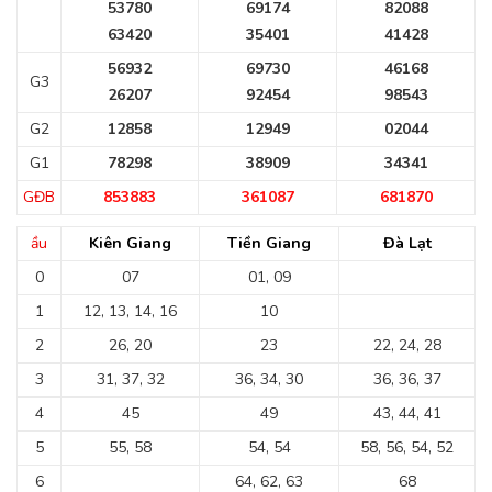
53780
69174
82088
63420
35401
41428
56932
69730
46168
G3
26207
92454
98543
G2
12858
12949
02044
G1
78298
38909
34341
GĐB
853883
361087
681870
ầu
Kiên Giang
Tiền Giang
Đà Lạt
0
07
01, 09
1
12, 13, 14, 16
10
2
26, 20
23
22, 24, 28
3
31, 37, 32
36, 34, 30
36, 36, 37
4
45
49
43, 44, 41
5
55, 58
54, 54
58, 56, 54, 52
6
64, 62, 63
68