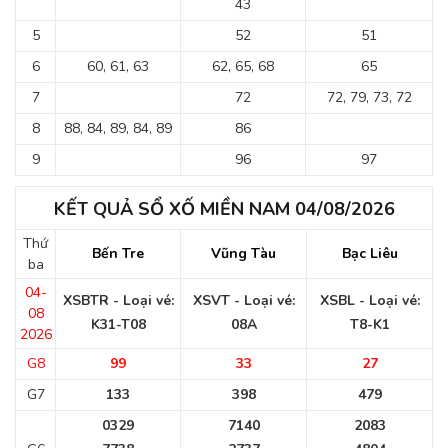
43
5
52
51
6
60, 61, 63
62, 65, 68
65
7
72
72, 79, 73, 72
8
88, 84, 89, 84, 89
86
9
96
97
KẾT QUẢ SỔ XỐ MIỀN NAM 04/08/2026
Thứ
Bến Tre
Vũng Tàu
Bạc Liêu
ba
04-
XSBTR - Loại vé:
XSVT - Loại vé:
XSBL - Loại vé:
08
K31-T08
08A
T8-K1
2026
G8
99
33
27
G7
133
398
479
0329
7140
2083