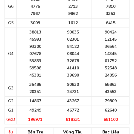
G6
4775
2713
7810
7967
9862
3353
G5
3009
1612
6415
38813
90035
90424
45993
02301
12145
93300
84122
36564
G4
07678
08044
14345
53853
32678
01752
59598
41410
52548
45301
39690
24056
35485
90830
55863
G3
20351
24731
43553
G2
14867
43267
79809
G1
49249
46772
62640
GĐB
196971
818231
681100
ầu
Bến Tre
Vũng Tàu
Bạc Liêu