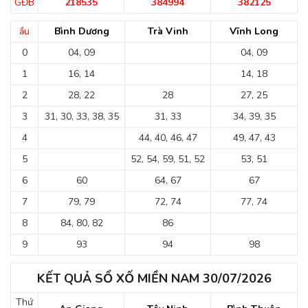
GĐB
218535
384994
382125
ầu
Bình Dương
Trà Vinh
Vĩnh Long
0
04, 09
04, 09
1
16, 14
14, 18
2
28, 22
28
27, 25
3
31, 30, 33, 38, 35
31, 33
34, 39, 35
4
44, 40, 46, 47
49, 47, 43
5
52, 54, 59, 51, 52
53, 51
6
60
64, 67
67
7
79, 79
72, 74
77, 74
8
84, 80, 82
86
9
93
94
98
KẾT QUẢ SỔ XỐ MIỀN NAM 30/07/2026
Thứ