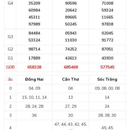
G4
35209
90596
71008
60984
20642
59324
45311
89665
11665
97989
50245
97838
84484
05943
02045
G3
53324
11030
91772
G2
98714
74252
87051
G1
17889
42613
43930
GĐB
658328
685468
577545
ầu
Đồng Nai
Cần Thơ
Sóc Trăng
0
04, 09
04
09, 08, 00, 08
1
15, 10, 11, 14
13
14
2
28, 24, 28
27, 29
24
3
36
30
38, 38, 30
47, 44, 43, 42, 45,
4
45, 45