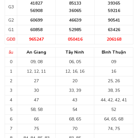
41827
85133
39365
G3
56908
36065
59216
G2
60699
46639
90541
G1
60858
52985
63426
GĐB
965247
050416
206168
ầu
An Giang
Tây Ninh
Bình Thuận
0
09, 08
06, 05
09
1
12, 12, 11
12, 16, 16
16
2
27
20
25, 26
3
30
33, 39
38, 35
4
47
43
44, 42, 42, 41
5
58, 58
54
52
6
66
68, 65
64, 65, 68
7
75
70
74, 75