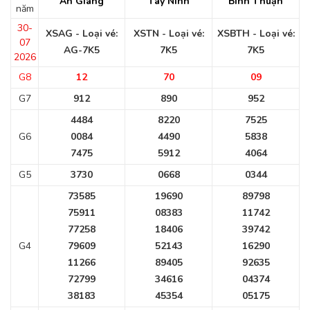
An Giang
Tây Ninh
Bình Thuận
năm
30-
XSAG - Loại vé:
XSTN - Loại vé:
XSBTH - Loại vé:
07
AG-7K5
7K5
7K5
2026
G8
12
70
09
G7
912
890
952
4484
8220
7525
G6
0084
4490
5838
7475
5912
4064
G5
3730
0668
0344
73585
19690
89798
75911
08383
11742
77258
18406
39742
G4
79609
52143
16290
11266
89405
92635
72799
34616
04374
38183
45354
05175