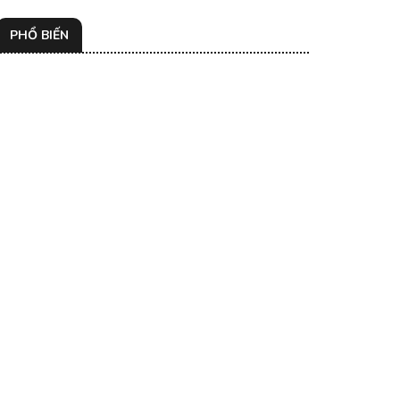
PHỔ BIẾN