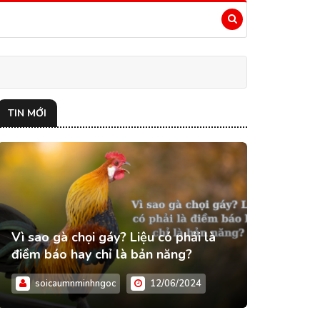
TIN MỚI
Vì sao gà chọi gáy? Liệu có phải là
điềm báo hay chỉ là bản năng?
soicaumnminhngoc
12/06/2024