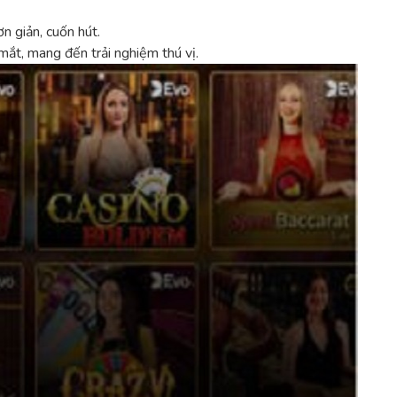
ơn giản, cuốn hút.
mắt, mang đến trải nghiệm thú vị.