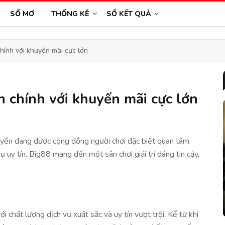
SỔ MƠ
THỐNG KÊ
SỔ KẾT QUẢ
chính với khuyến mãi cực lớn
nh chính với khuyến mãi cực lớn
uyến đang được cộng đồng người chơi đặc biệt quan tâm.
ụ uy tín, Big88 mang đến một sân chơi giải trí đáng tin cậy,
i chất lượng dịch vụ xuất sắc và uy tín vượt trội. Kể từ khi