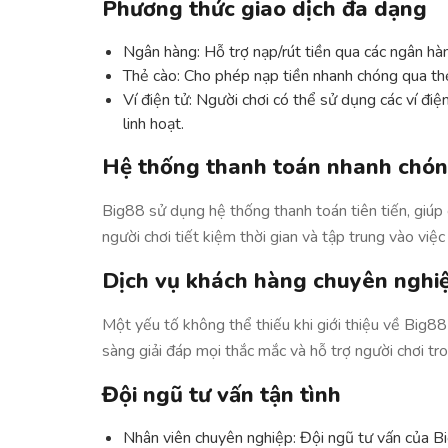
Phương thức giao dịch đa dạng
Ngân hàng: Hỗ trợ nạp/rút tiền qua các ngân hàn
Thẻ cào: Cho phép nạp tiền nhanh chóng qua thẻ
Ví điện tử: Người chơi có thể sử dụng các ví đi
linh hoạt.
Hệ thống thanh toán nhanh chó
Big88 sử dụng hệ thống thanh toán tiên tiến, giúp 
người chơi tiết kiệm thời gian và tập trung vào việc
Dịch vụ khách hàng chuyên nghi
Một yếu tố không thể thiếu khi giới thiệu về Big88
sàng giải đáp mọi thắc mắc và hỗ trợ người chơi tro
Đội ngũ tư vấn tận tình
Nhân viên chuyên nghiệp: Đội ngũ tư vấn của Bi