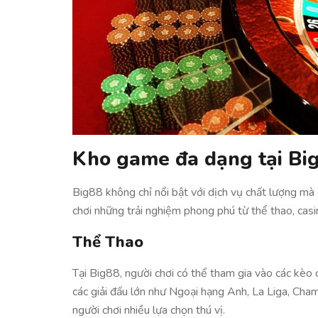
Kho game đa dạng tại Bi
Big88 không chỉ nổi bật với dịch vụ chất lượng m
chơi những trải nghiệm phong phú từ thể thao, cas
Thể Thao
Tại Big88, người chơi có thể tham gia vào các kèo
các giải đấu lớn như Ngoại hạng Anh, La Liga, Cha
người chơi nhiều lựa chọn thú vị.