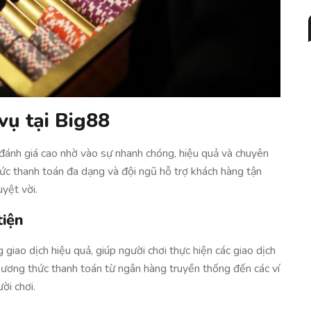
vụ tại Big88
 đánh giá cao nhờ vào sự nhanh chóng, hiệu quả và chuyên
hức thanh toán đa dạng và đội ngũ hỗ trợ khách hàng tận
yệt vời.
tiện
iao dịch hiệu quả, giúp người chơi thực hiện các giao dịch
hương thức thanh toán từ ngân hàng truyền thống đến các ví
ời chơi.