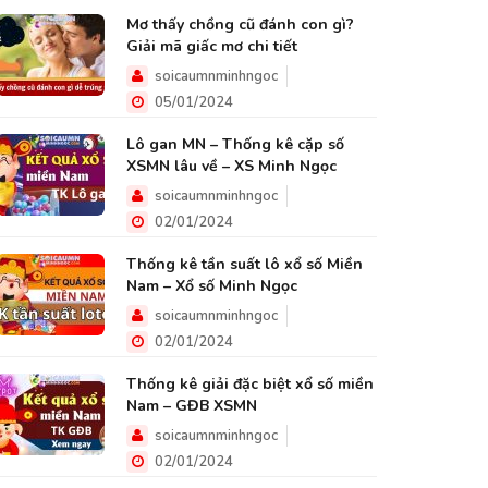
Mơ thấy chồng cũ đánh con gì?
Giải mã giấc mơ chi tiết
soicaumnminhngoc
05/01/2024
Lô gan MN – Thống kê cặp số
XSMN lâu về – XS Minh Ngọc
soicaumnminhngoc
02/01/2024
Thống kê tần suất lô xổ số Miền
Nam – Xổ số Minh Ngọc
soicaumnminhngoc
02/01/2024
Thống kê giải đặc biệt xổ số miền
Nam – GĐB XSMN
soicaumnminhngoc
02/01/2024