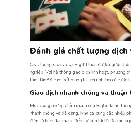
Đánh giá chất lượng dịch 
Chất lượng dịch vụ tại Big88 luôn được người chơi
nghiệp. Với hệ thống giao dịch linh hoạt, phương t
tâm, Big88 cam kết mang lại trải nghiệm cá cược tu
Giao dịch nhanh chóng và thuận 
Một trong những điểm mạnh của Big88 là hệ thống g
nhanh chóng và dễ dàng. Nhà cái cung cấp nhiều p
điện tử hiện đại, mang đến sự tiện lợi tối đa cho ngư