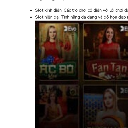
Slot kinh điển: Các trò chơi cổ điển với lối chơi đ
Slot hiện đại: Tính năng đa dạng và đồ họa đẹp 