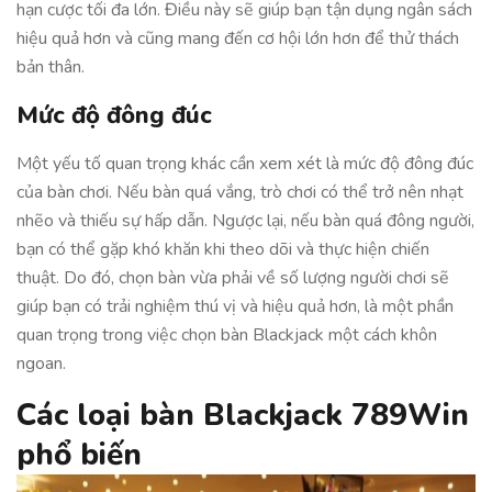
hạn cược tối đa lớn. Điều này sẽ giúp bạn tận dụng ngân sách
hiệu quả hơn và cũng mang đến cơ hội lớn hơn để thử thách
bản thân.
Mức độ đông đúc
Một yếu tố quan trọng khác cần xem xét là mức độ đông đúc
của bàn chơi. Nếu bàn quá vắng, trò chơi có thể trở nên nhạt
nhẽo và thiếu sự hấp dẫn. Ngược lại, nếu bàn quá đông người,
bạn có thể gặp khó khăn khi theo dõi và thực hiện chiến
thuật. Do đó, chọn bàn vừa phải về số lượng người chơi sẽ
giúp bạn có trải nghiệm thú vị và hiệu quả hơn, là một phần
quan trọng trong việc chọn bàn Blackjack một cách khôn
ngoan.
Các loại bàn Blackjack 789Win
phổ biến