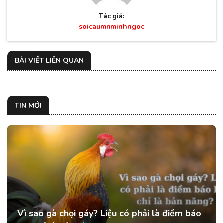
Tác giả:
soicaumnminhngoc
BÀI VIẾT LIÊN QUAN
TIN MỚI
Vì sao gà chọi gáy? Liệu có phải là điềm báo