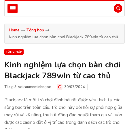
Home
Tổng hợp
Kinh nghiệm lựa chọn bàn chơi Blackjack 789win từ cao thủ
TỔNG HỢP
Kinh nghiệm lựa chọn bàn chơi
Blackjack 789win từ cao thủ
Tác giả:
soicaumnminhngoc
30/07/2024
Blackjack là một trò chơi đánh bài rất được yêu thích tại các
sòng bạc trên toàn cầu. Trò chơi này đòi hỏi sự phối hợp giữa
may rủi và kỹ năng, thu hút đông đảo người tham gia và luôn
được các casino đặt ở vị trí cao trong danh sách các trò chơi