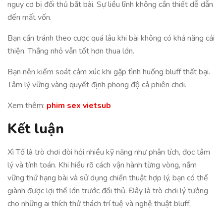
nguy cơ bị đối thủ bắt bài. Sự liều lĩnh không cần thiết dễ dẫn
đến mất vốn.
Bạn cần tránh theo cược quá lâu khi bài không có khả năng cải
thiện. Thắng nhỏ vẫn tốt hơn thua lớn.
Bạn nên kiểm soát cảm xúc khi gặp tình huống bluff thất bại.
Tâm lý vững vàng quyết định phong độ cả phiên chơi.
Xem thêm:
phim sex vietsub
Kết luận
Xì Tố là trò chơi đòi hỏi nhiều kỹ năng như phân tích, đọc tâm
lý và tính toán. Khi hiểu rõ cách vận hành từng vòng, nắm
vững thứ hạng bài và sử dụng chiến thuật hợp lý, bạn có thể
giành được lợi thế lớn trước đối thủ. Đây là trò chơi lý tưởng
cho những ai thích thử thách trí tuệ và nghệ thuật bluff.