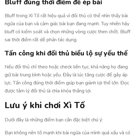
Bluff đúng thời điểm để ép bài
Bluff trong Xì Tố rất hiệu quả vì đối thủ có thể nhìn thấy bài
ngửa của bạn và cảm giác bài bạn đang mạnh. Tuy nhiên hãy
bluff có kiểm soát và chọn những vòng cược then chốt. Bluff
sai thời điểm rất dễ phản tác dụng.
Tấn công khi đối thủ biểu lộ sự yếu thế
Nếu đối thủ chỉ theo hoặc check liên tục, khả năng họ đang
giữ bài trung bình hoặc yếu. Đây là lúc tăng cược để gây áp
lực. Tấn công đúng thời điểm giúp bạn giành lợi thế lớn. Đọc
được tâm lý đối thủ là chìa khóa thắng lợi.
Lưu ý khi chơi Xì Tố
Dưới đây là những điểm bạn cần đặc biệt chú ý:
Bạn không nên tố mạnh khi bài ngửa của mình quá xấu và có