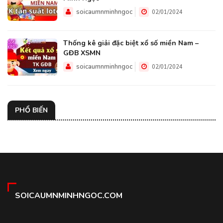
soicaumnminhngoc
02/01/2024
Thống kê giải đặc biệt xổ số miền Nam –
GĐB XSMN
soicaumnminhngoc
02/01/2024
PHỔ BIẾN
SOICAUMNMINHNGOC.COM