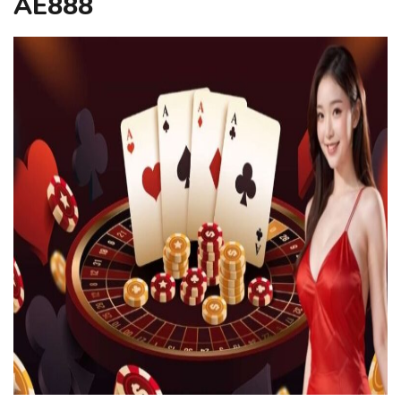
AE888