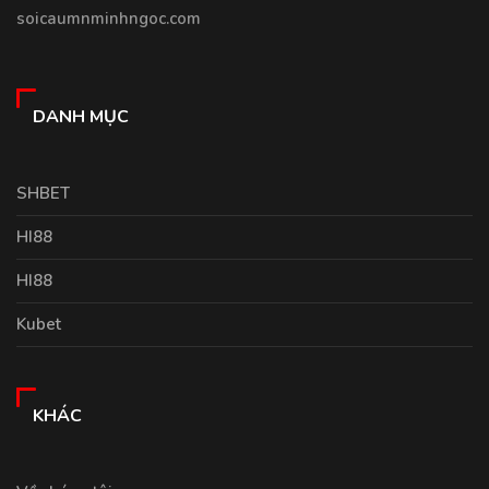
soicaumnminhngoc.com
DANH MỤC
SHBET
HI88
HI88
Kubet
KHÁC