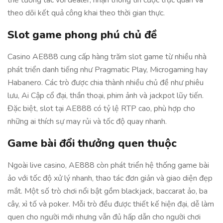
thể tương tác với dealer, nhận thông tin cược trực quan và
theo dõi kết quả công khai theo thời gian thực.
Slot game phong phú chủ đề
Casino AE888 cung cấp hàng trăm slot game từ nhiều nhà
phát triển danh tiếng như Pragmatic Play, Microgaming hay
Habanero. Các trò được chia thành nhiều chủ đề như phiêu
lưu, Ai Cập cổ đại, thần thoại, phim ảnh và jackpot lũy tiến.
Đặc biệt, slot tại AE888 có tỷ lệ RTP cao, phù hợp cho
những ai thích sự may rủi và tốc độ quay nhanh.
Game bài đổi thưởng quen thuộc
Ngoài live casino, AE888 còn phát triển hệ thống game bài
ảo với tốc độ xử lý nhanh, thao tác đơn giản và giao diện đẹp
mắt. Một số trò chơi nổi bật gồm blackjack, baccarat ảo, ba
cây, xì tố và poker. Mỗi trò đều được thiết kế hiện đại, dễ làm
quen cho người mới nhưng vẫn đủ hấp dẫn cho người chơi