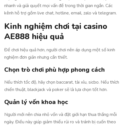
nhanh và giải quyết mọi vấn đề trong thời gian ngắn. Các
kênh hỗ trợ gồm live chat, hotline, email, zalo và telegram.
Kinh nghiệm chơi tại casino
AE888 hiệu quả
Để chơi hiệu quả hơn, người chơi nên áp dụng một số kinh
nghiệm đơn giản nhưng cần thiết.
Chọn trò chơi phù hợp phong cách
Nếu thích tốc độ, hãy chọn baccarat, tài xỉu, sicbo. Nếu thích
chiến thuật, blackjack và poker sẽ là lựa chọn tốt hơn.
Quản lý vốn khoa học
Người mới nên chia nhỏ vốn và đặt giới hạn thua thắng mỗi
ngày. Điều này giúp giảm thiểu rủi ro và tránh bị cuốn theo