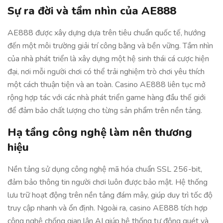
Sự ra đời và tầm nhìn của AE888
AE888 được xây dựng dựa trên tiêu chuẩn quốc tế, hướng
đến một môi trường giải trí công bằng và bền vững. Tầm nhìn
của nhà phát triển là xây dựng một hệ sinh thái cá cược hiện
đại, nơi mỗi người chơi có thể trải nghiệm trò chơi yêu thích
một cách thuận tiện và an toàn. Casino AE888 liên tục mở
rộng hợp tác với các nhà phát triển game hàng đầu thế giới
để đảm bảo chất lượng cho từng sản phẩm trên nền tảng.
Hạ tầng công nghệ làm nên thương
hiệu
Nền tảng sử dụng công nghệ mã hóa chuẩn SSL 256-bit,
đảm bảo thông tin người chơi luôn được bảo mật. Hệ thống
lưu trữ hoạt động trên nền tảng đám mây, giúp duy trì tốc độ
truy cập nhanh và ổn định. Ngoài ra, casino AE888 tích hợp
công nghệ chống gian lận AI giúp hệ thống tự động quét và