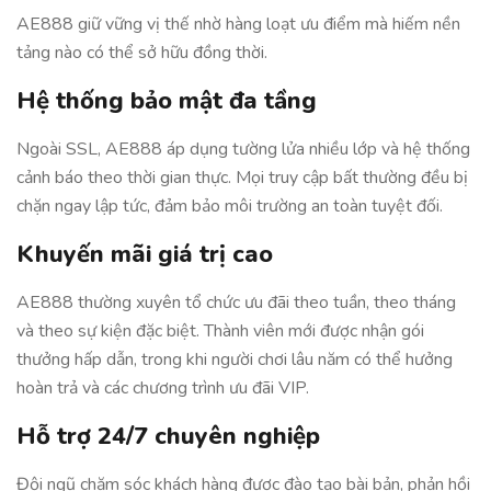
AE888 giữ vững vị thế nhờ hàng loạt ưu điểm mà hiếm nền
tảng nào có thể sở hữu đồng thời.
Hệ thống bảo mật đa tầng
Ngoài SSL, AE888 áp dụng tường lửa nhiều lớp và hệ thống
cảnh báo theo thời gian thực. Mọi truy cập bất thường đều bị
chặn ngay lập tức, đảm bảo môi trường an toàn tuyệt đối.
Khuyến mãi giá trị cao
AE888 thường xuyên tổ chức ưu đãi theo tuần, theo tháng
và theo sự kiện đặc biệt. Thành viên mới được nhận gói
thưởng hấp dẫn, trong khi người chơi lâu năm có thể hưởng
hoàn trả và các chương trình ưu đãi VIP.
Hỗ trợ 24/7 chuyên nghiệp
Đội ngũ chăm sóc khách hàng được đào tạo bài bản, phản hồi