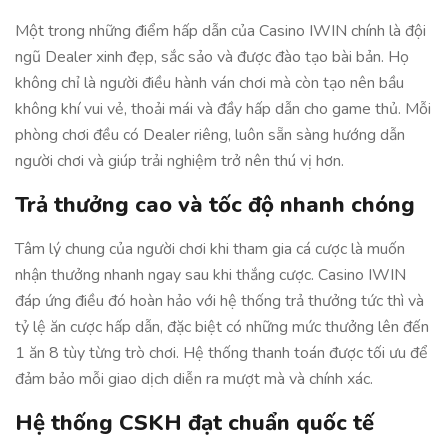
Một trong những điểm hấp dẫn của Casino IWIN chính là đội
ngũ Dealer xinh đẹp, sắc sảo và được đào tạo bài bản. Họ
không chỉ là người điều hành ván chơi mà còn tạo nên bầu
không khí vui vẻ, thoải mái và đầy hấp dẫn cho game thủ. Mỗi
phòng chơi đều có Dealer riêng, luôn sẵn sàng hướng dẫn
người chơi và giúp trải nghiệm trở nên thú vị hơn.
Trả thưởng cao và tốc độ nhanh chóng
Tâm lý chung của người chơi khi tham gia cá cược là muốn
nhận thưởng nhanh ngay sau khi thắng cược. Casino IWIN
đáp ứng điều đó hoàn hảo với hệ thống trả thưởng tức thì và
tỷ lệ ăn cược hấp dẫn, đặc biệt có những mức thưởng lên đến
1 ăn 8 tùy từng trò chơi. Hệ thống thanh toán được tối ưu để
đảm bảo mỗi giao dịch diễn ra mượt mà và chính xác.
Hệ thống CSKH đạt chuẩn quốc tế