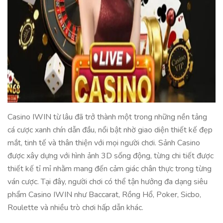
Casino IWIN từ lâu đã trở thành một trong những nền tảng
cá cược xanh chín dẫn đầu, nổi bật nhờ giao diện thiết kế đẹp
mắt, tinh tế và thân thiện với mọi người chơi. Sảnh Casino
được xây dựng với hình ảnh 3D sống động, từng chi tiết được
thiết kế tỉ mỉ nhằm mang đến cảm giác chân thực trong từng
ván cược. Tại đây, người chơi có thể tận hưởng đa dạng siêu
phẩm Casino IWIN như Baccarat, Rồng Hổ, Poker, Sicbo,
Roulette và nhiều trò chơi hấp dẫn khác.