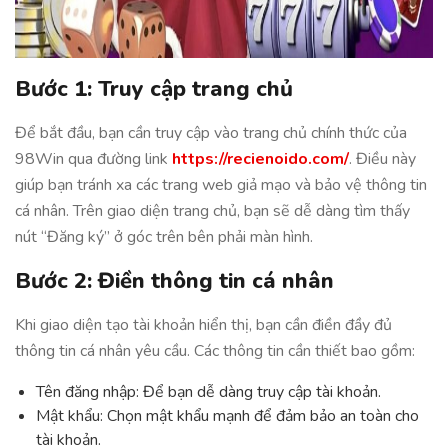
Bước 1: Truy cập trang chủ
Để bắt đầu, bạn cần truy cập vào trang chủ chính thức của
98Win qua đường link
https://recienoido.com/
. Điều này
giúp bạn tránh xa các trang web giả mạo và bảo vệ thông tin
cá nhân. Trên giao diện trang chủ, bạn sẽ dễ dàng tìm thấy
nút “Đăng ký” ở góc trên bên phải màn hình.
Bước 2: Điền thông tin cá nhân
Khi giao diện tạo tài khoản hiển thị, bạn cần điền đầy đủ
thông tin cá nhân yêu cầu. Các thông tin cần thiết bao gồm:
Tên đăng nhập: Để bạn dễ dàng truy cập tài khoản.
Mật khẩu: Chọn mật khẩu mạnh để đảm bảo an toàn cho
tài khoản.