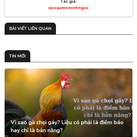
Tác giả:
soicaumnminhngoc
BÀI VIẾT LIÊN QUAN
TIN MỚI
Vì sao gà chọi gáy? Liệu có phải là điềm báo
hay chỉ là bản năng?