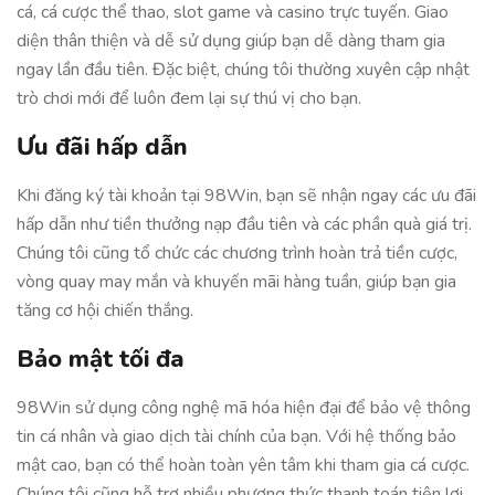
cá, cá cược thể thao, slot game và casino trực tuyến. Giao
diện thân thiện và dễ sử dụng giúp bạn dễ dàng tham gia
ngay lần đầu tiên. Đặc biệt, chúng tôi thường xuyên cập nhật
trò chơi mới để luôn đem lại sự thú vị cho bạn.
Ưu đãi hấp dẫn
Khi đăng ký tài khoản tại 98Win, bạn sẽ nhận ngay các ưu đãi
hấp dẫn như tiền thưởng nạp đầu tiên và các phần quà giá trị.
Chúng tôi cũng tổ chức các chương trình hoàn trả tiền cược,
vòng quay may mắn và khuyến mãi hàng tuần, giúp bạn gia
tăng cơ hội chiến thắng.
Bảo mật tối đa
98Win sử dụng công nghệ mã hóa hiện đại để bảo vệ thông
tin cá nhân và giao dịch tài chính của bạn. Với hệ thống bảo
mật cao, bạn có thể hoàn toàn yên tâm khi tham gia cá cược.
Chúng tôi cũng hỗ trợ nhiều phương thức thanh toán tiện lợi