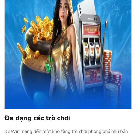
Đa dạng các trò chơi
98Win mang đến một kho tàng trò chơi phong phú như bắn