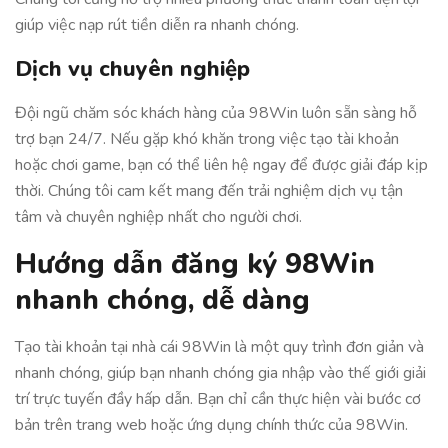
giúp việc nạp rút tiền diễn ra nhanh chóng.
Dịch vụ chuyên nghiệp
Đội ngũ chăm sóc khách hàng của 98Win luôn sẵn sàng hỗ
trợ bạn 24/7. Nếu gặp khó khăn trong việc tạo tài khoản
hoặc chơi game, bạn có thể liên hệ ngay để được giải đáp kịp
thời. Chúng tôi cam kết mang đến trải nghiệm dịch vụ tận
tâm và chuyên nghiệp nhất cho người chơi.
Hướng dẫn đăng ký 98Win
nhanh chóng, dễ dàng
Tạo tài khoản tại nhà cái 98Win là một quy trình đơn giản và
nhanh chóng, giúp bạn nhanh chóng gia nhập vào thế giới giải
trí trực tuyến đầy hấp dẫn. Bạn chỉ cần thực hiện vài bước cơ
bản trên trang web hoặc ứng dụng chính thức của 98Win.