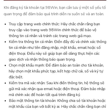
Khi đăng ký tài khoản tại 98Win, bạn cần lưu ý một số yếu tố
quan trọng để đảm bảo quá trình diễn ra suôn sẻ và an toàn.
Truy cập trang web chính thức: Hãy chắc chắn rằng bạn
truy cập vào trang web 98Win chính thức để bảo vệ
thông tin cá nhân và tránh các trang web giả mạo.
Kiểm tra thông tin cá nhân: Điền đầy đủ và chính xác thông
tin cá nhân như tên đăng nhập, mật khẩu, email hoặc số
điện thoại. Điều này sẽ giúp bạn dễ dàng thực hiện các
giao dịch và nhận thông báo quan trọng.
Chọn mật khẩu mạnh: Để đảm bảo an toàn cho tài khoản,
hãy chọn mật khẩu phức tạp, kết hợp chữ cái, số và ký tự
đặc biệt.
Kiểm tra mã xác nhận: Sau khi điền thông tin, hệ thống sẽ
gửi mã xác nhận qua email hoặc điện thoại. Đảm bảo nhập
mã chính xác để hoàn tất quá trình đăng ký.
Bảo mật thông tin tài khoản: Không chia sẻ tài khoản hoặc
mật khẩu của bạn với bất kỳ ai. Hãy chắc chắn rằng bạn chỉ