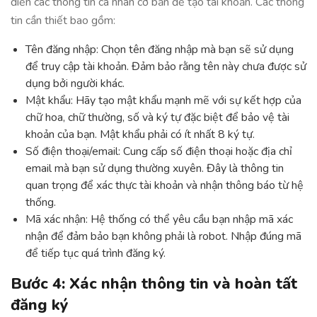
điền các thông tin cá nhân cơ bản để tạo tài khoản. Các thông
tin cần thiết bao gồm:
Tên đăng nhập: Chọn tên đăng nhập mà bạn sẽ sử dụng
để truy cập tài khoản. Đảm bảo rằng tên này chưa được sử
dụng bởi người khác.
Mật khẩu: Hãy tạo mật khẩu mạnh mẽ với sự kết hợp của
chữ hoa, chữ thường, số và ký tự đặc biệt để bảo vệ tài
khoản của bạn. Mật khẩu phải có ít nhất 8 ký tự.
Số điện thoại/email: Cung cấp số điện thoại hoặc địa chỉ
email mà bạn sử dụng thường xuyên. Đây là thông tin
quan trọng để xác thực tài khoản và nhận thông báo từ hệ
thống.
Mã xác nhận: Hệ thống có thể yêu cầu bạn nhập mã xác
nhận để đảm bảo bạn không phải là robot. Nhập đúng mã
để tiếp tục quá trình đăng ký.
Bước 4: Xác nhận thông tin và hoàn tất
đăng ký