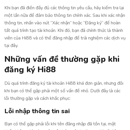
Khi bạn đã điền đầy đủ các thông tin yêu cầu, hãy kiểm tra lại
một lần nữa để đảm bảo thông tin chính xác. Sau khi xác nhận
thông tin, nhấn vào nút “Xác nhận” hoặc “Đăng ký” để hoàn
tất quá trình tạo tài khoản. Khi đó, bạn đã chính thức là thành
viên của Hi88 và có thể đăng nhập để trải nghiệm các dịch vụ
tại đây.
Những vấn đề thường gặp khi
đăng ký Hi88
Dù quá trình đăng ký tài khoản Hi88 khá đơn giản, nhưng đôi
khi bạn có thể gặp phải một số vấn đề nhỏ. Dưới đây là các
lỗi thường gặp và cách khắc phục:
Lỗi nhập thông tin sai
Bạn có thể gặp phải lỗi khi tên đăng nhập đã tồn tại, mật