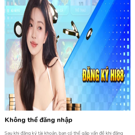
Không thể đăng nhập
Sau khi đăng ký tài khoản, bạn có thể gặp vấn đề khi đăng