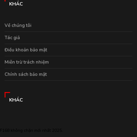
KHÁC
Về chúng tôi
Tác giả
Điều khoản bảo mật
Miễn trừ trách nhiệm
Chính sách bảo mật
KHÁC
F168
không chặn mới nhất 2025.