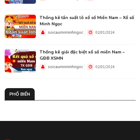
Thống kê tần suất lô xổ số Miền Nam – Xổ số
Minh Ngọc
soicaumnminhngoc
02/01/2024
Thống kê giải đặc biệt xổ số miền Nam –
GĐB XSMN
soicaumnminhngoc
02/01/2024
PHỔ BIẾN