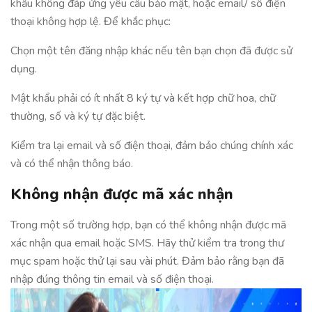
khẩu không đáp ứng yêu cầu bảo mật, hoặc email/ số điện
thoại không hợp lệ. Để khắc phục:
Chọn một tên đăng nhập khác nếu tên bạn chọn đã được sử
dụng.
Mật khẩu phải có ít nhất 8 ký tự và kết hợp chữ hoa, chữ
thường, số và ký tự đặc biệt.
Kiểm tra lại email và số điện thoại, đảm bảo chúng chính xác
và có thể nhận thông báo.
Không nhận được mã xác nhận
Trong một số trường hợp, bạn có thể không nhận được mã
xác nhận qua email hoặc SMS. Hãy thử kiểm tra trong thư
mục spam hoặc thử lại sau vài phút. Đảm bảo rằng bạn đã
nhập đúng thông tin email và số điện thoại.