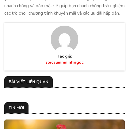
nhanh chóng và bảo mật sẽ giúp bạn nhanh chóng trải nghiệm
các trò chơi, chương trình khuyến mãi và các ưu đãi hấp dẫn.
Tác giả:
soicaumnminhngoc
BÀI VIẾT LIÊN QUAN
TIN MỚI