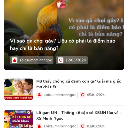
Vì sao gà chọi gáy? Liệu có phải là điềm báo
hay chỉ là bản năng?
soicaumnminhngoc
12/06/2024
Mơ thấy chồng cũ đánh con gì? Giải mã giấc
mơ chi tiết
soicaumnminhngoc
05/01/2024
Lô gan MN – Thống kê cặp số XSMN lâu về –
XS Minh Ngọc
soicaumnminhngoc
02/01/2024