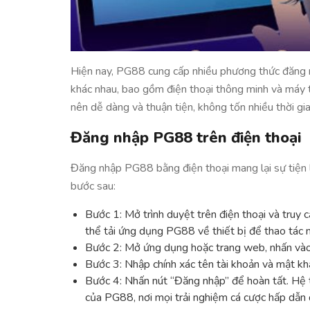
Hiện nay, PG88 cung cấp nhiều phương thức đăng nhậ
khác nhau, bao gồm điện thoại thông minh và máy tí
nên dễ dàng và thuận tiện, không tốn nhiều thời gia
Đăng nhập PG88 trên điện thoại
Đăng nhập PG88 bằng điện thoại mang lại sự tiện lợ
bước sau:
Bước 1: Mở trình duyệt trên điện thoại và truy 
thể tải ứng dụng PG88 về thiết bị để thao tác 
Bước 2: Mở ứng dụng hoặc trang web, nhấn vào 
Bước 3: Nhập chính xác tên tài khoản và mật khẩ
Bước 4: Nhấn nút “Đăng nhập” để hoàn tất. Hệ t
của PG88, nơi mọi trải nghiệm cá cược hấp dẫn