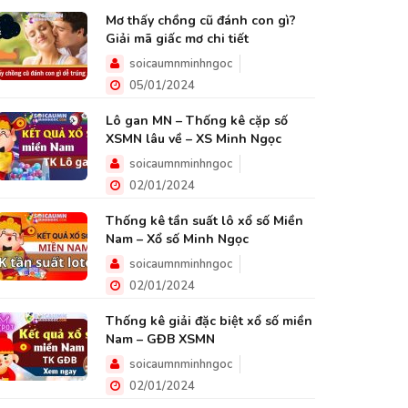
Mơ thấy chồng cũ đánh con gì?
Giải mã giấc mơ chi tiết
soicaumnminhngoc
05/01/2024
Lô gan MN – Thống kê cặp số
XSMN lâu về – XS Minh Ngọc
soicaumnminhngoc
02/01/2024
Thống kê tần suất lô xổ số Miền
Nam – Xổ số Minh Ngọc
soicaumnminhngoc
02/01/2024
Thống kê giải đặc biệt xổ số miền
Nam – GĐB XSMN
soicaumnminhngoc
02/01/2024