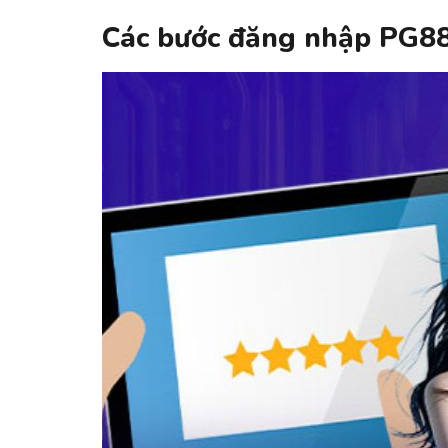
Các bước đăng nhập PG88