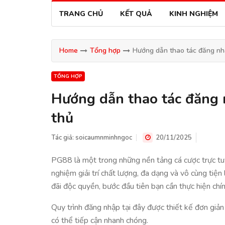
TRANG CHỦ
KẾT QUẢ
KINH NGHIỆM
Home
Tổng hợp
Hướng dẫn thao tác đăng nh
TỔNG HỢP
Hướng dẫn thao tác đăng
thủ
Tác giả:
soicaumnminhngoc
20/11/2025
PG88 là một trong những nền tảng cá cược trực tu
nghiệm giải trí chất lượng, đa dạng và vô cùng tiện
đãi độc quyền, bước đầu tiên bạn cần thực hiện ch
Quy trình đăng nhập tại đây được thiết kế đơn giả
có thể tiếp cận nhanh chóng.