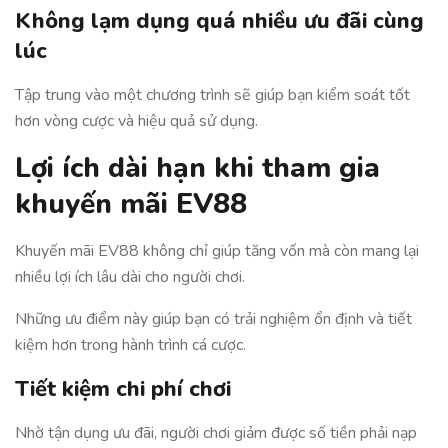
Không lạm dụng quá nhiều ưu đãi cùng
lúc
Tập trung vào một chương trình sẽ giúp bạn kiểm soát tốt
hơn vòng cược và hiệu quả sử dụng.
Lợi ích dài hạn khi tham gia
khuyến mãi EV88
Khuyến mãi EV88 không chỉ giúp tăng vốn mà còn mang lại
nhiều lợi ích lâu dài cho người chơi.
Những ưu điểm này giúp bạn có trải nghiệm ổn định và tiết
kiệm hơn trong hành trình cá cược.
Tiết kiệm chi phí chơi
Nhờ tận dụng ưu đãi, người chơi giảm được số tiền phải nạp