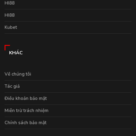
HI88
HI88
Kubet
KHÁC
Về chúng tôi
Tác giả
Điều khoản bảo mật
Miễn trừ trách nhiệm
Chính sách bảo mật