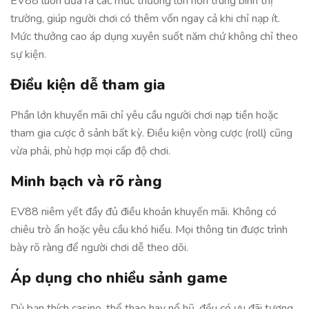
EV88 luôn đưa ra các mức thưởng lớn hơn trung bình thị
trường, giúp người chơi có thêm vốn ngay cả khi chỉ nạp ít.
Mức thưởng cao áp dụng xuyên suốt năm chứ không chỉ theo
sự kiện.
Điều kiện dễ tham gia
Phần lớn khuyến mãi chỉ yêu cầu người chơi nạp tiền hoặc
tham gia cược ở sảnh bất kỳ. Điều kiện vòng cược (roll) cũng
vừa phải, phù hợp mọi cấp độ chơi.
Minh bạch và rõ ràng
EV88 niêm yết đầy đủ điều khoản khuyến mãi. Không có
chiêu trò ẩn hoặc yêu cầu khó hiểu. Mọi thông tin được trình
bày rõ ràng để người chơi dễ theo dõi.
Áp dụng cho nhiều sảnh game
Dù bạn thích casino, thể thao hay nổ hũ, đều có ưu đãi tương