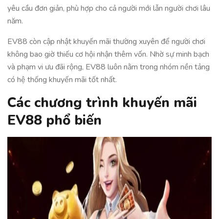
yêu cầu đơn giản, phù hợp cho cả người mới lẫn người chơi lâu
năm.
EV88 còn cập nhật khuyến mãi thường xuyên để người chơi
không bao giờ thiếu cơ hội nhận thêm vốn. Nhờ sự minh bạch
và phạm vi ưu đãi rộng, EV88 luôn nằm trong nhóm nền tảng
có hệ thống khuyến mãi tốt nhất.
Các chương trình khuyến mãi
EV88 phổ biến