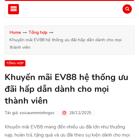
Home
Tổng hợp
Khuyến mãi EV88 hệ thống ưu đãi hấp dẫn dành cho mọi
thành viên
TỔNG HỢP
Khuyến mãi EV88 hệ thống ưu
đãi hấp dẫn dành cho mọi
thành viên
Tác giả:
soicaumnminhngoc
26/11/2025
Khuyến mãi EV88 mang đến nhiều ưu đãi lớn như thưởng
nạp, hoàn trả, tặng quà và ưu đãi theo sự kiện dành cho mọi