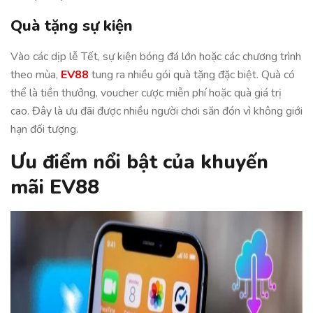
Quà tặng sự kiện
Vào các dịp lễ Tết, sự kiện bóng đá lớn hoặc các chương trình
theo mùa,
EV88
tung ra nhiều gói quà tặng đặc biệt. Quà có
thể là tiền thưởng, voucher cược miễn phí hoặc quà giá trị
cao. Đây là ưu đãi được nhiều người chơi săn đón vì không giới
hạn đối tượng.
Ưu điểm nổi bật của khuyến
mãi EV88