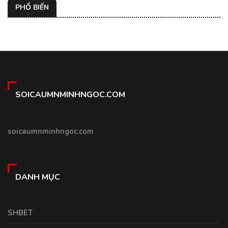
PHỔ BIẾN
SOICAUMNMINHNGOC.COM
soicaumnminhngoc.com
DANH MỤC
SHBET