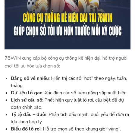
78WIN cung cấp bộ công cụ thống kê hiện đại, hỗ trợ người
chơi tối ưu hóa lựa chọn số:
Bảng số về nhiều
: Hiển thị các số “hot” theo ngày, tuần,
tháng.
Dữ liệu lô gan
: Xác định các số tiềm năng sắp xuất hiện.
Lịch sử cầu số
: Phát hiện quy luật lô rơi, cầu bệt để dự
đoán chính xác.
Tỷ lệ đầu – đuôi
: Phân tích đầu mạnh, đuôi yếu để đưa ra
lựa chọn hợp lý.
Biểu đồ lô rơi
: Hỗ trợ chọn số theo khung giờ “vàng”.