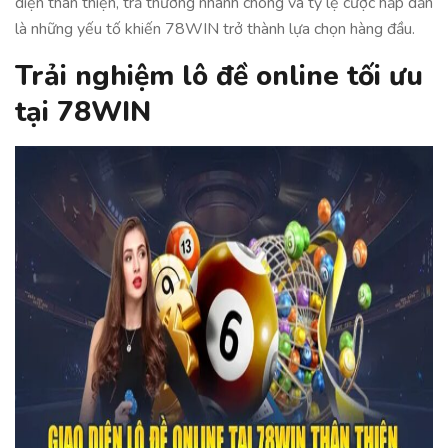
diện thân thiện, trả thưởng nhanh chóng và tỷ lệ cược hấp dẫn
là những yếu tố khiến 78WIN trở thành lựa chọn hàng đầu.
Trải nghiệm lô đề online tối ưu
tại 78WIN