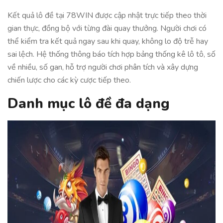
Kết quả lô đề tại 78WIN được cập nhật trực tiếp theo thời
gian thực, đồng bộ với từng đài quay thưởng. Người chơi có
thể kiểm tra kết quả ngay sau khi quay, không lo độ trễ hay
sai lệch. Hệ thống thông báo tích hợp bảng thống kê lô tô, số
về nhiều, số gan, hỗ trợ người chơi phân tích và xây dựng
chiến lược cho các kỳ cược tiếp theo.
Danh mục lô đề đa dạng