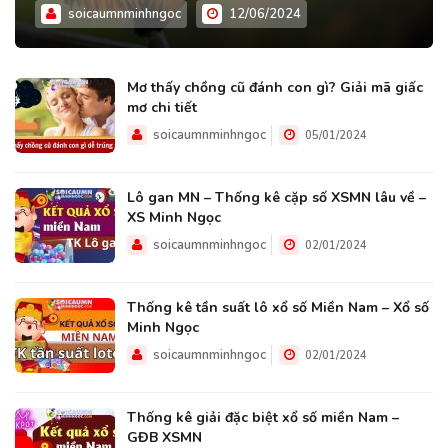
soicaumnminhngoc
12/06/2024
Mơ thấy chồng cũ đánh con gì? Giải mã giấc
mơ chi tiết
soicaumnminhngoc
05/01/2024
Lô gan MN – Thống kê cặp số XSMN lâu về –
XS Minh Ngọc
soicaumnminhngoc
02/01/2024
Thống kê tần suất lô xổ số Miền Nam – Xổ số
Minh Ngọc
soicaumnminhngoc
02/01/2024
Thống kê giải đặc biệt xổ số miền Nam –
GĐB XSMN