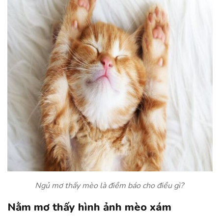
Ngủ mơ thấy mèo là điềm báo cho điều gì?
Nằm mơ thấy hình ảnh mèo xám