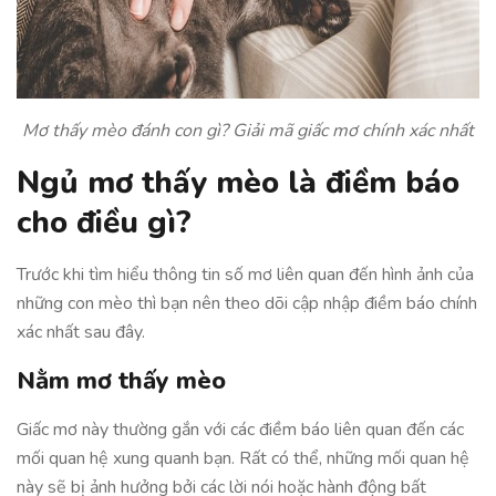
Mơ thấy mèo đánh con gì? Giải mã giấc mơ chính xác nhất
Ngủ mơ thấy mèo là điềm báo
cho điều gì?
Trước khi tìm hiểu thông tin số mơ liên quan đến hình ảnh của
những con mèo thì bạn nên theo dõi cập nhập điềm báo chính
xác nhất sau đây.
Nằm mơ thấy mèo
Giấc mơ này thường gắn với các điềm báo liên quan đến các
mối quan hệ xung quanh bạn. Rất có thể, những mối quan hệ
này sẽ bị ảnh hưởng bởi các lời nói hoặc hành động bất