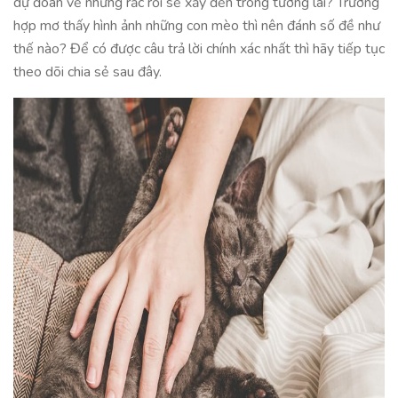
dự đoán về những rắc rối sẽ xảy đến trong tương lai? Trường
hợp mơ thấy hình ảnh những con mèo thì nên đánh số đề như
thế nào? Để có được câu trả lời chính xác nhất thì hãy tiếp tục
theo dõi chia sẻ sau đây.