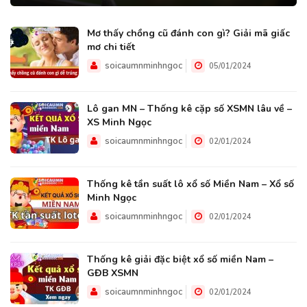
Mơ thấy chồng cũ đánh con gì? Giải mã giấc
mơ chi tiết
soicaumnminhngoc
05/01/2024
Lô gan MN – Thống kê cặp số XSMN lâu về –
XS Minh Ngọc
soicaumnminhngoc
02/01/2024
Thống kê tần suất lô xổ số Miền Nam – Xổ số
Minh Ngọc
soicaumnminhngoc
02/01/2024
Thống kê giải đặc biệt xổ số miền Nam –
GĐB XSMN
soicaumnminhngoc
02/01/2024