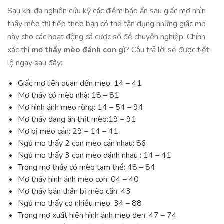
Sau khi đã nghiên cứu kỹ các điềm báo ẩn sau giấc mơ nhìn
thấy mèo thì tiếp theo bạn có thể tận dụng những giấc mơ
này cho các hoạt động cá cược số đề chuyên nghiệp. Chính
xác thì
mơ thấy mèo đánh con gì
? Câu trả lời sẽ được tiết
lộ ngay sau đây:
Giấc mơ liên quan đến mèo: 14 – 41
Mơ thấy có mèo nhà: 18 – 81
Mơ hình ảnh mèo rừng: 14 – 54 – 94
Mơ thấy đang ăn thịt mèo:19 – 91
Mơ bị mèo cắn: 29 – 14 – 41
Ngủ mơ thấy 2 con mèo cắn nhau: 86
Ngủ mơ thấy 3 con mèo đánh nhau : 14 – 41
Trong mơ thấy có mèo tam thể: 48 – 84
Mơ thấy hình ảnh mèo con: 04 – 40
Mơ thấy bản thân bị mèo cắn: 43
Ngủ mơ thấy có nhiều mèo: 34 – 88
Trong mơ xuất hiện hình ảnh mèo đen: 47 – 74