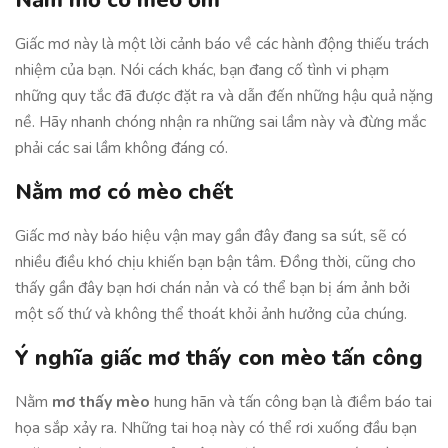
Nằm mơ có mèo ốm
Giấc mơ này là một lời cảnh báo về các hành động thiếu trách
nhiệm của bạn. Nói cách khác, bạn đang cố tình vi phạm
những quy tắc đã được đặt ra và dẫn đến những hậu quả nặng
nề. Hãy nhanh chóng nhận ra những sai lầm này và đừng mắc
phải các sai lầm không đáng có.
Nằm mơ có mèo chết
Giấc mơ này báo hiệu vận may gần đây đang sa sút, sẽ có
nhiều điều khó chịu khiến bạn bận tâm. Đồng thời, cũng cho
thấy gần đây bạn hơi chán nản và có thể bạn bị ám ảnh bởi
một số thứ và không thể thoát khỏi ảnh hưởng của chúng.
Ý nghĩa giấc mơ thấy con mèo tấn công
Nằm
mơ thấy mèo
hung hãn và tấn công bạn là điềm báo tai
họa sắp xảy ra. Những tai hoạ này có thể rơi xuống đầu bạn