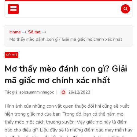
Home
Sổ mơ
Mơ thấy mèo đánh con gì? Giải mã giấc mơ chính xác nhất
SỔ MƠ
Mơ thấy mèo đánh con gì? Giải
mã giấc mơ chính xác nhất
Tác giả:
soicaumnminhngoc
26/12/2023
Hình ảnh của những con vật quen thuộc đôi khi cũng sẽ xuất
hiện trong giấc mơ của bạn. Trong đó, bạn có thể nằm mơ
thấy mèo một cách thường xuyên. Vậy giấc mơ này là điềm
báo cho điều gì? Liệu đây sẽ là những điềm báo may mắn hay