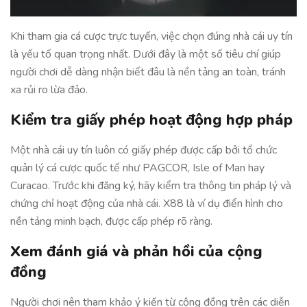
Khi tham gia cá cược trực tuyến, việc chọn đúng nhà cái uy tín
là yếu tố quan trọng nhất. Dưới đây là một số tiêu chí giúp
người chơi dễ dàng nhận biết đâu là nền tảng an toàn, tránh
xa rủi ro lừa đảo.
Kiểm tra giấy phép hoạt động hợp pháp
Một nhà cái uy tín luôn có giấy phép được cấp bởi tổ chức
quản lý cá cược quốc tế như PAGCOR, Isle of Man hay
Curacao. Trước khi đăng ký, hãy kiểm tra thông tin pháp lý và
chứng chỉ hoạt động của nhà cái. X88 là ví dụ điển hình cho
nền tảng minh bạch, được cấp phép rõ ràng.
Xem đánh giá và phản hồi của cộng
đồng
Người chơi nên tham khảo ý kiến từ cộng đồng trên các diễn