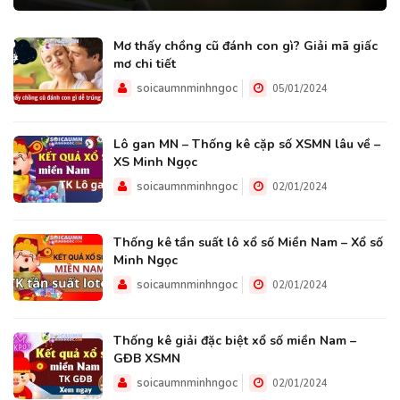
Mơ thấy chồng cũ đánh con gì? Giải mã giấc
mơ chi tiết
soicaumnminhngoc
05/01/2024
Lô gan MN – Thống kê cặp số XSMN lâu về –
XS Minh Ngọc
soicaumnminhngoc
02/01/2024
Thống kê tần suất lô xổ số Miền Nam – Xổ số
Minh Ngọc
soicaumnminhngoc
02/01/2024
Thống kê giải đặc biệt xổ số miền Nam –
GĐB XSMN
soicaumnminhngoc
02/01/2024