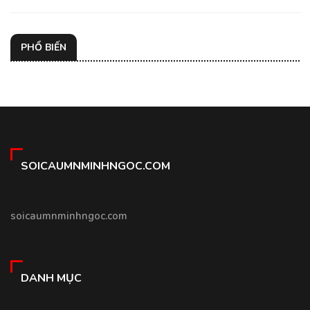
PHỔ BIẾN
SOICAUMNMINHNGOC.COM
soicaumnminhngoc.com
DANH MỤC