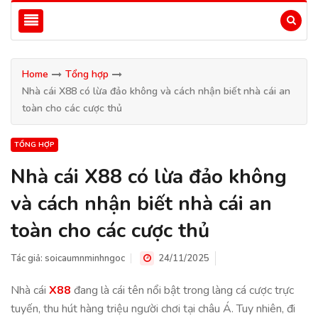
Home
Tổng hợp
Nhà cái X88 có lừa đảo không và cách nhận biết nhà cái an
toàn cho các cược thủ
TỔNG HỢP
Nhà cái X88 có lừa đảo không
và cách nhận biết nhà cái an
toàn cho các cược thủ
Tác giả:
soicaumnminhngoc
24/11/2025
Nhà cái
X88
đang là cái tên nổi bật trong làng cá cược trực
tuyến, thu hút hàng triệu người chơi tại châu Á. Tuy nhiên, đi