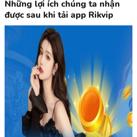
Những lợi ích chúng ta nhận
được sau khi tải app Rikvip