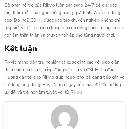
Bộ phận hỗ trợ của Rikvip luôn sẵn sàng 24/7 để giải đáp
mọi thắc mắc của người dùng trong quá trình tải và sử dụng
app. Đội ngũ CSKH được đào tạo chuyên nghiệp, không chỉ
giúp xử lý sự cố nhanh chóng mà còn đồng hành, mang lại trải
nghiệm thân thiện và chuyên nghiệp cho từng người chơi.
Kết luận
Rikvip mang đến trải nghiệm cá cược đỉnh cao với giao diện
thân thiện, hình ảnh sống động và dịch vụ CSKH chu đáo.
Hướng dẫn tải app Rikvip giúp người chơi dễ dàng tiếp cận và
sử dụng ứng dụng. Hãy tải app ngay hôm nay để tận hưởng
ưu đãi và trải nghiệm tuyệt vời từ Rikvip.