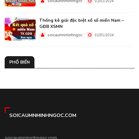
soicaumnminhngoc
02/01/2024
Thống kê giải đặc biệt xổ số miền Nam –
GĐB XSMN
soicaumnminhngoc
02/01/2024
PHỔ BIẾN
SOICAUMNMINHNGOC.COM
soicaumnminhngoc.com