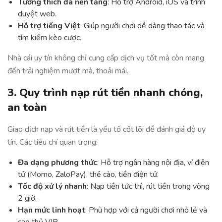
Tương thích đa nền tảng
: Hỗ trợ Android, iOS và trình
duyệt web.
Hỗ trợ tiếng Việt
: Giúp người chơi dễ dàng thao tác và
tìm kiếm kèo cược.
Nhà cái uy tín không chỉ cung cấp dịch vụ tốt mà còn mang
đến trải nghiệm mượt mà, thoải mái.
3. Quy trình nạp rút tiền nhanh chóng,
an toàn
Giao dịch nạp và rút tiền là yếu tố cốt lõi để đánh giá độ uy
tín. Các tiêu chí quan trọng:
Đa dạng phương thức
: Hỗ trợ ngân hàng nội địa, ví điện
tử (Momo, ZaloPay), thẻ cào, tiền điện tử.
Tốc độ xử lý nhanh
: Nạp tiền tức thì, rút tiền trong vòng
2 giờ.
Hạn mức linh hoạt
: Phù hợp với cả người chơi nhỏ lẻ và