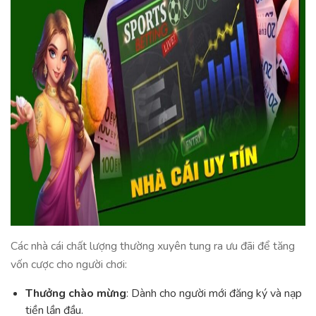
Các nhà cái chất lượng thường xuyên tung ra ưu đãi để tăng
vốn cược cho người chơi:
Thưởng chào mừng
: Dành cho người mới đăng ký và nạp
tiền lần đầu.