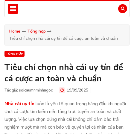
Home
Tổng hợp
Tiêu chí chọn nhà cái uy tín để cá cược an toàn và chuẩn
TỔNG HỢP
Tiêu chí chọn nhà cái uy tín để
cá cược an toàn và chuẩn
Tác giả:
soicaumnminhngoc
19/09/2025
Nhà cái uy tín
luôn là yếu tố quan trọng hàng đầu khi người
chơi cá cược tìm kiếm nền tảng trực tuyến an toàn và chất
lượng. Việc lựa chọn đúng nhà cái không chỉ đảm bảo trải
nghiệm mượt mà mà còn bảo vệ quyền lợi cá nhân của bạn.