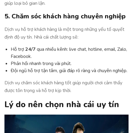
giúp loại bỏ gian lận.
5. Chăm sóc khách hàng chuyên nghiệp
Dịch vụ hỗ trợ khách hàng là một trong những yếu tố quyết
định độ uy tín. Nhà cái chất lượng sẽ:
Hỗ trợ
24/7
qua nhiều kênh: live chat, hotline, email, Zalo,
Facebook.
Phản hồi nhanh trong vài phút.
Đội ngũ hỗ trợ tận tâm, giải đáp rõ ràng và chuyên nghiệp.
Dịch vụ chăm sóc khách hàng tốt giúp người chơi cảm thấy
được tôn trọng và hỗ trợ kịp thời.
Lý do nên chọn nhà cái uy tín