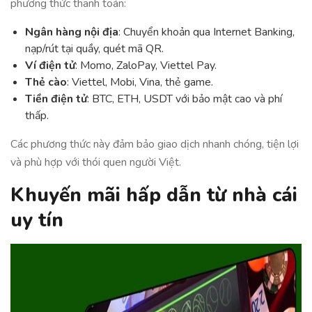
phương thức thanh toán:
Ngân hàng nội địa
: Chuyển khoản qua Internet Banking,
nạp/rút tại quầy, quét mã QR.
Ví điện tử
: Momo, ZaloPay, Viettel Pay.
Thẻ cào
: Viettel, Mobi, Vina, thẻ game.
Tiền điện tử
: BTC, ETH, USDT với bảo mật cao và phí
thấp.
Các phương thức này đảm bảo giao dịch nhanh chóng, tiện lợi
và phù hợp với thói quen người Việt.
Khuyến mãi hấp dẫn từ nhà cái
uy tín