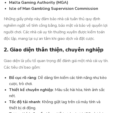
Malta Gaming Authority (MGA)
Isle of Man Gambling Supervision Commission
Những giấy phép này đảm bảo nhà cái tuân thủ quy định
nghiêm ngặt về tính công bằng, bảo mật và bảo vệ quyền lợi
người chơi. Các nhà cái uy tín thường xuyên được kiểm toán
độc lập, mang lại sự an tâm khi giao dịch và đặt cược.
2. Giao diện thân thiện, chuyên nghiệp
Giao diện là yếu tố quan trọng để đánh giá một nhà cái uy tín.
Các tiêu chí bao gồm:
Bố cục rõ ràng
: Dễ dàng tìm kiếm các tính năng như kèo
cược, trò chơi.
Thiết kế chuyên nghiệp
: Màu sắc hài hòa, hình ảnh sắc
nét.
Tốc độ tải nhanh
: Không giật lag trên cả máy tính và
thiết bị di động.