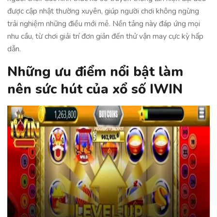
được cập nhật thường xuyên, giúp người chơi không ngừng
trải nghiệm những điều mới mẻ. Nền tảng này đáp ứng mọi
nhu cầu, từ chơi giải trí đơn giản đến thử vận may cực kỳ hấp
dẫn.
Những ưu điểm nổi bật làm
nên sức hút của xổ số IWIN