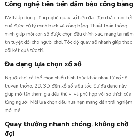
Công nghệ tiên tiến đảm bảo công bằng
IWIN áp dụng công nghệ quay số hiện đại, đảm bảo mọi kết
quả được xử lý minh bạch và công bằng. Thuật toán thông
minh giúp mỗi con số được chọn đều chính xác, mang lại niềm
tin tuyệt đối cho người chơi. Tốc độ quay số nhanh giúp theo
dõi kết quả tức thì.
Đa dạng lựa chọn xổ số
Người chơi có thể chọn nhiều hình thức khác nhau từ xổ số
truyền thống, 2D, 3D, đến xổ số siêu tốc. Sự đa dạng này
giúp mỗi lần tham gia đều thú vị và phù hợp với sở thích của
từng người. Mỗi lựa chọn đều hứa hẹn mang đến trải nghiệm
mới mẻ.
Quay thưởng nhanh chóng, không chờ
đợi