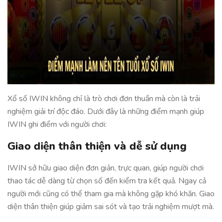
Xổ số IWIN không chỉ là trò chơi đơn thuần mà còn là trải
nghiệm giải trí độc đáo. Dưới đây là những điểm mạnh giúp
IWIN ghi điểm với người chơi:
Giao diện thân thiện và dễ sử dụng
IWIN sở hữu giao diện đơn giản, trực quan, giúp người chơi
thao tác dễ dàng từ chọn số đến kiểm tra kết quả. Ngay cả
người mới cũng có thể tham gia mà không gặp khó khăn. Giao
diện thân thiện giúp giảm sai sót và tạo trải nghiệm mượt mà.